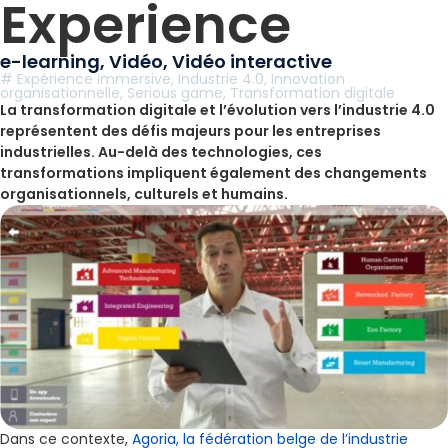
Experience
e-learning
,
Vidéo
,
Vidéo interactive
#
Expérience immersive
,
Industrie 4.0
,
Innovation
organisationnelle
,
Serious game
,
Transformation digitale
La transformation digitale et l’évolution vers l’industrie 4.0
représentent des défis majeurs pour les entreprises
industrielles. Au-delà des technologies, ces
transformations impliquent également des changements
organisationnels, culturels et humains.
Dans ce contexte,
Agoria, la fédération belge de l’industrie