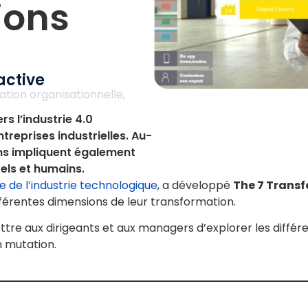
ions
active
ation organisationnelle
,
rs l’industrie 4.0
treprises industrielles. Au-
ns impliquent également
els et humains.
e de l’industrie technologique
, a développé
The 7 Trans
fférentes dimensions de leur transformation.
ttre aux dirigeants et aux managers d’explorer les diffé
n mutation.