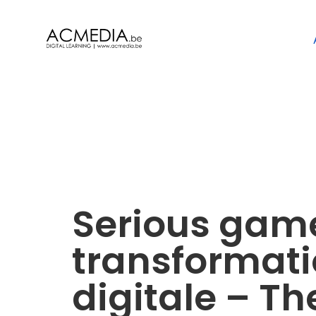
Serious gam
transformat
digitale – Th