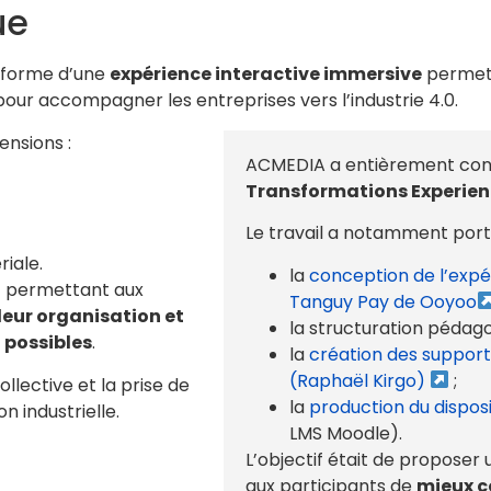
ue
 forme d’une
expérience interactive immersive
permett
pour accompagner les entreprises vers l’industrie 4.0.
ensions :
ACMEDIA a entièrement conçu 
Transformations Experie
Le travail a notamment porté
iale.
la
conception de l’expé
f permettant aux
Tanguy Pay de Ooyoo
 leur organisation et
la structuration pédago
n possibles
.
la
création des suppor
(Raphaël Kirgo)
;
ollective et la prise de
la
production du disposit
n industrielle.
LMS Moodle).
L’objectif était de propos
aux participants de
mieux c