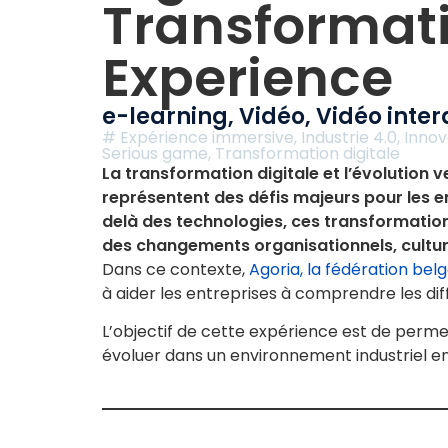
Transformat
Experience
e-learning
,
Vidéo
,
Vidéo inter
#
Expérience immersive
,
Industrie 4.0
,
Innov
Serious game
,
Transformation digitale
La transformation digitale et l’évolution ve
représentent des défis majeurs pour les en
delà des technologies, ces transformatio
des changements organisationnels, cultur
Dans ce contexte,
Agoria, la fédération belg
à aider les entreprises à comprendre les di
L’objectif de cette expérience est de perme
évoluer dans un environnement industriel e