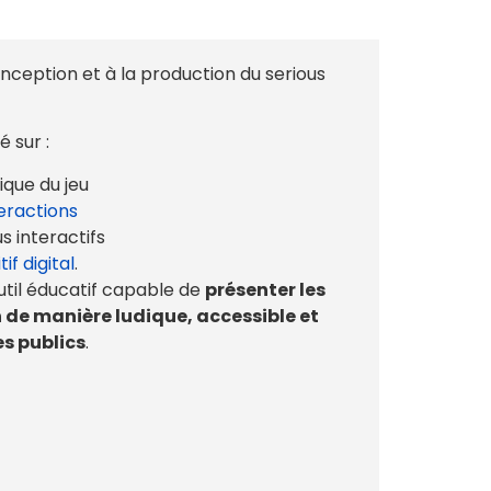
nception et à la production du serious
 sur :
que du jeu
eractions
s interactifs
if digital
.
outil éducatif capable de
présenter les
 de manière ludique, accessible et
s publics
.