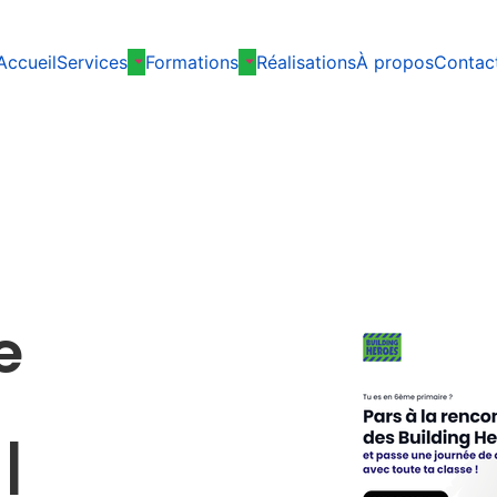
Accueil
Services
Formations
Réalisations
À propos
Contac
e
a
|