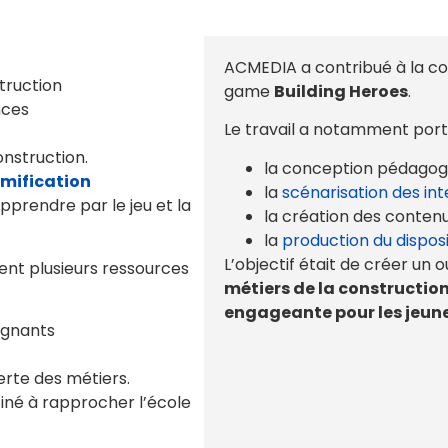
ACMEDIA a contribué à la co
truction
game
Building Heroes
.
nces
Le travail a notamment porté
onstruction.
la conception pédagogi
mification
la
scénarisation des int
apprendre par le jeu et la
la création des contenu
la
production du disposit
L’objectif était de créer un 
nt plusieurs ressources
métiers de la construction
engageante pour les jeune
ignants
rte des métiers.
tiné à rapprocher l’école