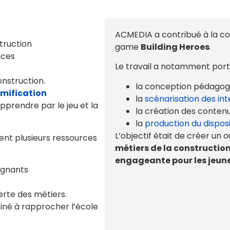
ACMEDIA a contribué à la co
truction
game
Building Heroes
.
nces
Le travail a notamment porté
onstruction.
la conception pédagogi
mification
la
scénarisation des int
apprendre par le jeu et la
la création des contenu
la
production du disposit
L’objectif était de créer un 
nt plusieurs ressources
métiers de la construction
engageante pour les jeune
ignants
rte des métiers.
tiné à rapprocher l’école