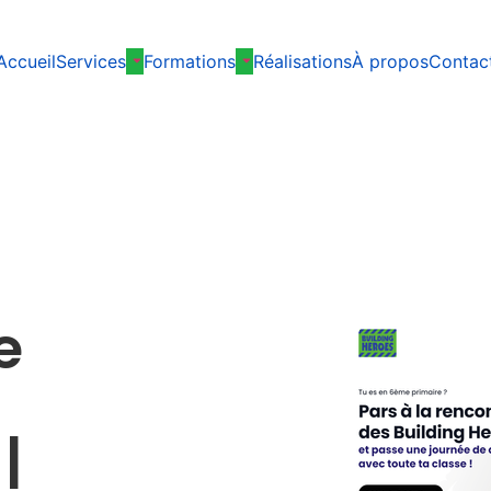
Accueil
Services
Formations
Réalisations
À propos
Contac
e
a
|