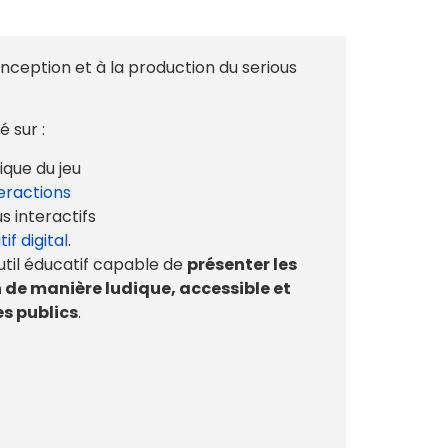
nception et à la production du serious
 sur :
que du jeu
eractions
s interactifs
if digital
.
outil éducatif capable de
présenter les
 de manière ludique, accessible et
s publics
.