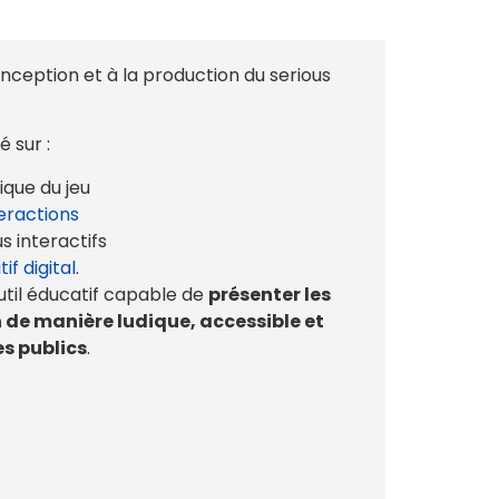
nception et à la production du serious
 sur :
que du jeu
eractions
s interactifs
if digital
.
outil éducatif capable de
présenter les
 de manière ludique, accessible et
s publics
.