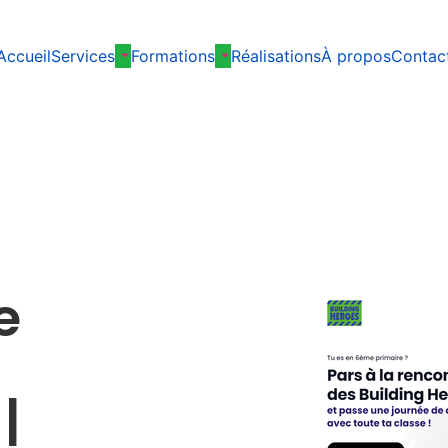
Accueil
Services
Formations
Réalisations
À propos
Contac
e
a
|