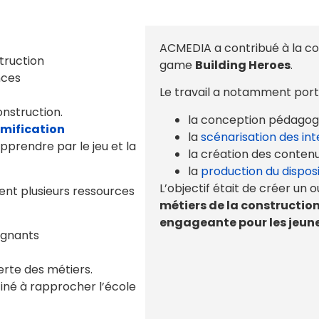
ACMEDIA a contribué à la co
truction
game
Building Heroes
.
nces
Le travail a notamment porté
onstruction.
la conception pédagogi
mification
la
scénarisation des int
apprendre par le jeu et la
la création des contenu
la
production du disposit
L’objectif était de créer un 
nt plusieurs ressources
métiers de la construction
engageante pour les jeune
ignants
rte des métiers.
tiné à rapprocher l’école