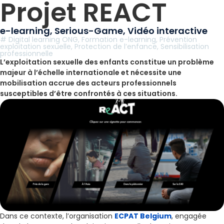
Projet REACT
e-learning
,
Serious-Game
,
Vidéo interactive
#
Digital learning ONG
,
Formation e-learning
,
Prévention
exploitation sexuelle
,
Protection de l’enfance
,
Sensibilisation
professionnelle
L’exploitation sexuelle des enfants constitue un problème
majeur à l’échelle internationale et nécessite une
mobilisation accrue des acteurs professionnels
susceptibles d’être confrontés à ces situations.
Dans ce contexte, l’organisation
ECPAT Belgium
, engagée