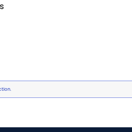
s
tion.