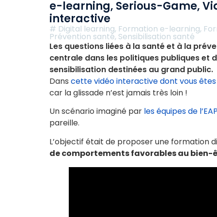
e-learning
,
Serious-Game
,
Vi
interactive
#
Digital learning
,
Formation e-learning
,
For
Prévention santé
,
Sensibilisation santé
Les questions liées à la santé et à la pré
centrale dans les politiques publiques et 
sensibilisation destinées au grand public.
Dans
cette vidéo interactive dont vous êtes
car la glissade n’est jamais très loin !
Un scénario imaginé par
les équipes de l’EA
pareille.
L’objectif était de proposer une formation 
de comportements favorables au bien-ê