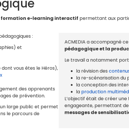
ogique
formation e-learning interactif
permettant aux partic
pédagogiques :
ACMEDIA a accompagné ce p
aphies) et
pédagogique et la produc
Le travail a notamment porté
e dont vous êtes le Héros),
la révision des
contenu
x
la re-scénarisation du
la conception des inter
gagement des apprenants
la
production multiméd
ages de prévention.
L’objectif était de créer une 
engageante, permettant d
 un large public et permet
messages de sensibilisati
ans le parcours de