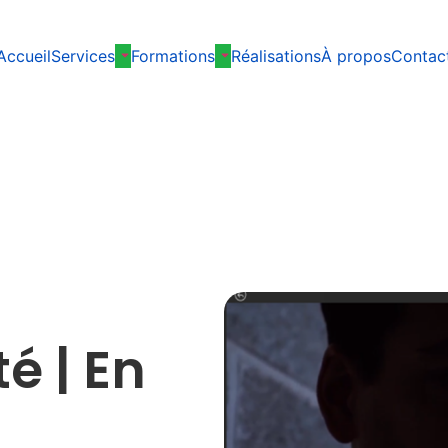
Accueil
Services
Formations
Réalisations
À propos
Contac
-
é | En