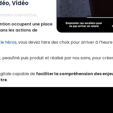
déo
,
Vidéo
mation interactive
,
vention occupent une place
dans les actions de
 le héros
, vous devez faire des choix pour arriver à l’heur
P
, peaufiné puis produit et réalisé par nos soins, pour cré
digitale capable de
faciliter la compréhension des enje
tre
.