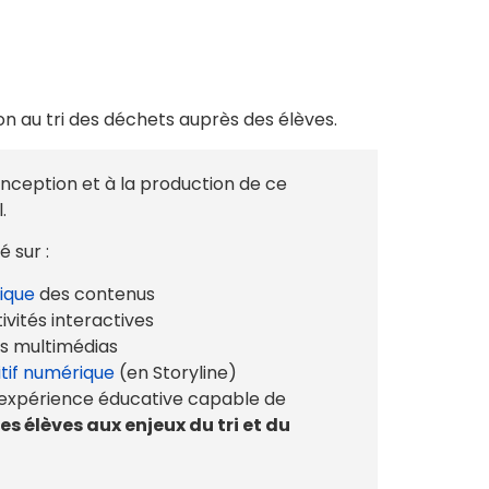
ion au tri des déchets auprès des élèves.
nception et à la production de ce
.
 sur :
ique
des contenus
ivités interactives
ts multimédias
itif numérique
(en Storyline)
e expérience éducative capable de
es élèves aux enjeux du tri et du