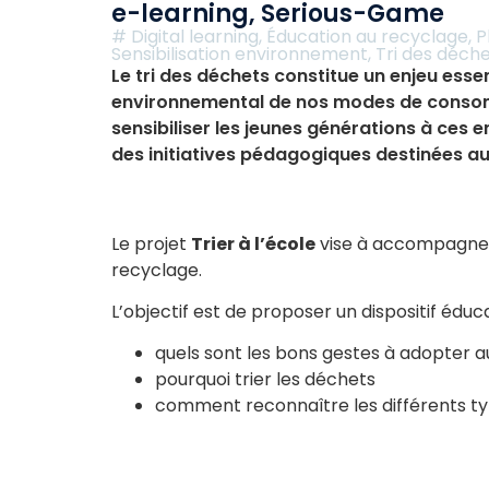
e-learning
,
Serious-Game
#
Digital learning
,
Éducation au recyclage
,
P
Sensibilisation environnement
,
Tri des déch
Le tri des déchets constitue un enjeu essen
environnemental de nos modes de consom
sensibiliser les jeunes générations à ces 
des initiatives pédagogiques destinées au
Le projet
Trier à l’école
vise à accompagner 
recyclage.
L’objectif est de proposer un dispositif éd
quels sont les bons gestes à adopter au
pourquoi trier les déchets
comment reconnaître les différents t