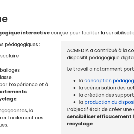
ue
ogique interactive
conçue pour faciliter la sensibilisat
s pédagogiques :
ACMEDIA a contribué à la co
 scolaire
dispositif pédagogique digital
Le travail a notamment porté
mballages
lasse.
la
conception pédagog
 par l’expérience et à
la scénarisation des act
ortements
la création des suppor
cyclage
.
la
production du dispos
L’objectif était de créer un
ngageantes, la
sensibiliser efficacement l
rer facilement ces
recyclage
.
ues.