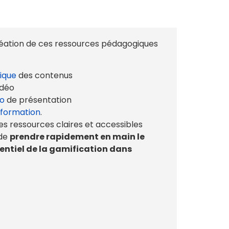
réation de ces ressources pédagogiques
ique
des contenus
idéo
éo
de présentation
 formation
.
des ressources claires et accessibles
 de
prendre rapidement en main le
otentiel de la gamification dans