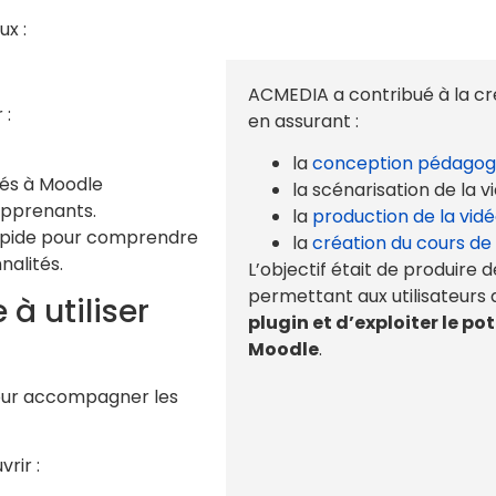
x :
ACMEDIA a contribué à la c
 :
en assurant :
la
conception pédagog
ués à Moodle
la scénarisation de la v
apprenants.
la
production de la vid
rapide pour comprendre
la
création du cours de
nalités.
L’objectif était de produire 
permettant aux utilisateurs
à utiliser
plugin et d’exploiter le p
Moodle
.
pour accompagner les
rir :