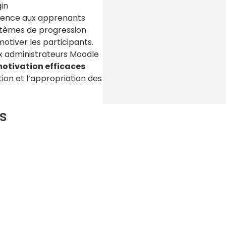
gin
ience aux apprenants
stèmes de progression
otiver les participants.
ux administrateurs Moodle
otivation efficaces
ion et l’appropriation des
s