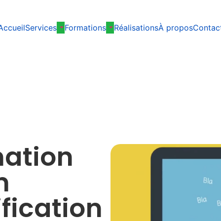
Accueil
Services
Formations
Réalisations
À propos
Contac
mation
n
fication