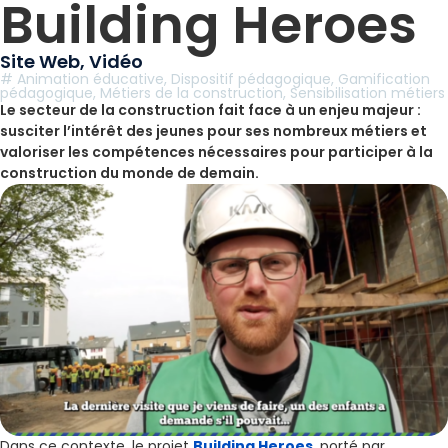
Building Heroes
Site Web
,
Vidéo
#
Animation éducative
,
Dispositif pédagogique
,
Gamification
pédagogique
,
Métiers de la construction
,
Sensibilisation métiers
Le secteur de la construction fait face à un enjeu majeur :
susciter l’intérêt des jeunes pour ses nombreux métiers et
valoriser les compétences nécessaires pour participer à la
construction du monde de demain.
Dans ce contexte, le projet
Building Heroes
, porté par