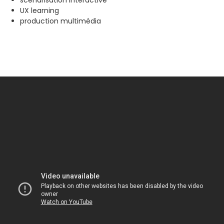
scénarisation interactive
UX learning
production multimédia