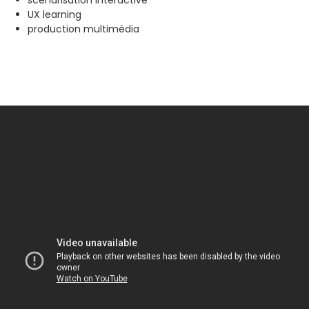
scénarisation interactive
UX learning
production multimédia