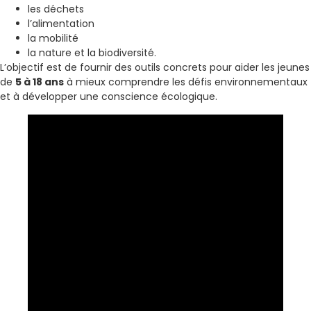
les déchets
l’alimentation
la mobilité
la nature et la biodiversité.
L’objectif est de fournir des outils concrets pour aider les jeunes
de
5 à 18 ans
à mieux comprendre les défis environnementaux
et à développer une conscience écologique.