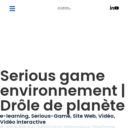
Serious game
environnement |
Drôle de planète
e-learning
,
Serious-Game
,
Site Web
,
Vidéo
,
Vidéo interactive
#
Digital learning
,
Gamification pédagogique
,
Plateforme