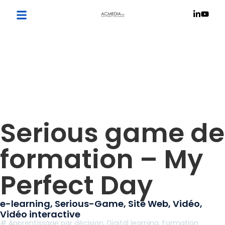
Serious game de
formation – My
Perfect Day
e-learning
,
Serious-Game
,
Site Web
,
Vidéo
,
Vidéo interactive
#
Apprentissage par décision
,
Digital learning
,
Formation