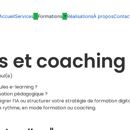
Accueil
Services
Formations
Réalisations
À propos
Contac
s et coaching
eul(e)
les e-learning ?
isation pédagogique ?
grer l’IA ou structurer votre stratégie de formation digita
e rythme, en mode formation ou coaching.