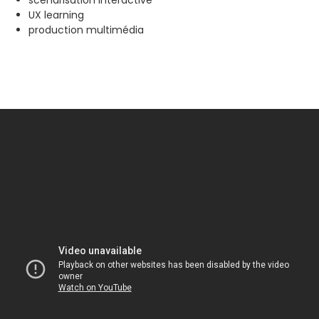
scénarisation interactive
UX learning
production multimédia