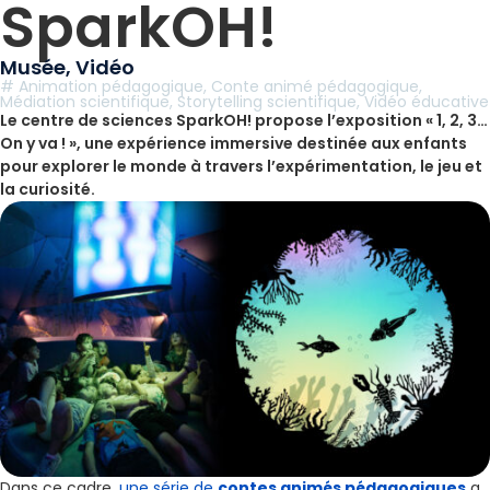
SparkOH!
Musée
,
Vidéo
#
Animation pédagogique
,
Conte animé pédagogique
,
Médiation scientifique
,
Storytelling scientifique
,
Vidéo éducative
Le centre de sciences SparkOH! propose l’exposition « 1, 2, 3…
On y va ! », une expérience immersive destinée aux enfants
pour explorer le monde à travers l’expérimentation, le jeu et
la curiosité.
Dans ce cadre,
une série de
contes animés pédagogiques
a