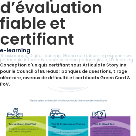
d’évaluation
fiable et
certifiant
e-learning
#
assurance
,
Digital learning
,
Green card
,
learning experience
,
pédagogie interactive
,
scénarisation pédagogique
,
UX learning
Conception d'un quiz certifiant sous Articulate Storyline
pour le Council of Bureaux : banques de questions, tirage
aléatoire, niveaux de difficulté et certificats Green Card &
PoV.