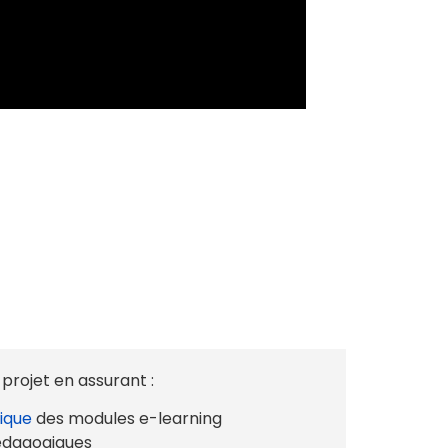
ojet en assurant :
ique
des modules e-learning
pédagogiques