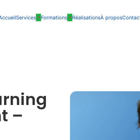
Accueil
Services
Formations
Réalisations
À propos
Contac
arning
t –