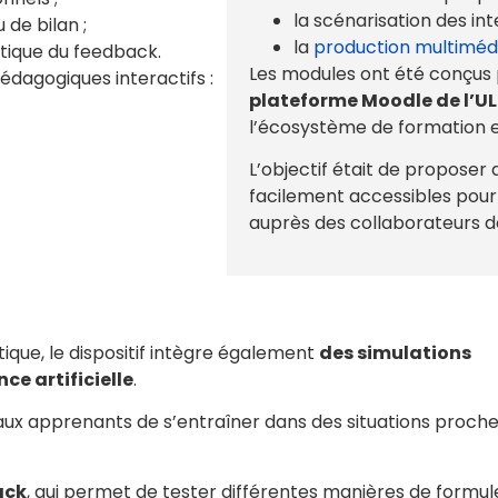
la scénarisation des in
 de bilan ;
la
production multiméd
tique du feedback.
Les modules ont été conçus
dagogiques interactifs :
plateforme Moodle de l’U
l’écosystème de formation e
L’objectif était de proposer
facilement accessibles pour 
auprès des collaborateurs de 
tique, le dispositif intègre également
des simulations
ce artificielle
.
x apprenants de s’entraîner dans des situations proche
ack
, qui permet de tester différentes manières de formul