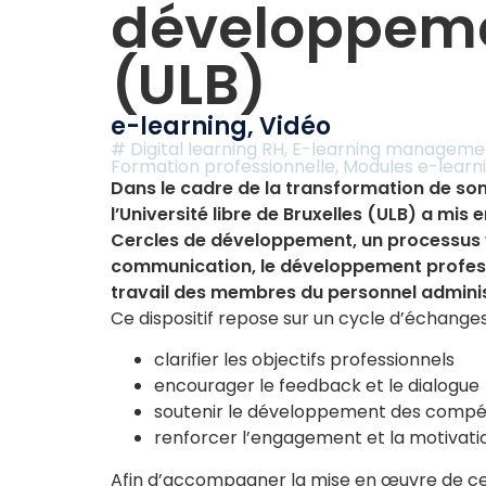
développem
(ULB)
e-learning
,
Vidéo
#
Digital learning RH
,
E-learning manageme
Formation professionnelle
,
Modules e-learn
Dans le cadre de la transformation de son
l’Université libre de Bruxelles (ULB) a mis e
Cercles de développement, un processus v
communication, le développement professi
travail des membres du personnel administ
Ce dispositif repose sur un cycle d’échanges
clarifier les objectifs professionnels
encourager le feedback et le dialogue
soutenir le développement des comp
renforcer l’engagement et la motivati
Afin d’accompagner la mise en œuvre de ce p