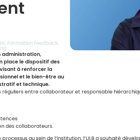
ent
nt
,
Formation feedback
,
ing
 administration,
n place le dispositif des
isant à renforcer la
onnel et le bien-être au
ratif et technique.
 réguliers entre collaborateur et responsable hiérarchiqu
étences
on des collaborateurs.
rocessus au sein de l’institution, l’ULB a souhaité dével