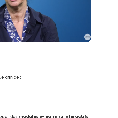
e afin de :
opper des
modules e-learning interactifs