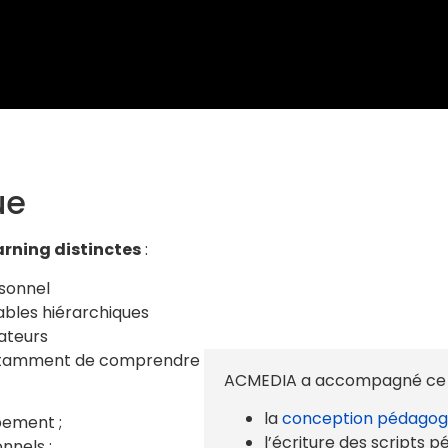
ue
arning distinctes
:
rsonnel
ables hiérarchiques
ateurs
otamment de comprendre
ACMEDIA a accompagné ce pr
la
conception pédagog
pement ;
l’écriture des scripts 
nnels ;