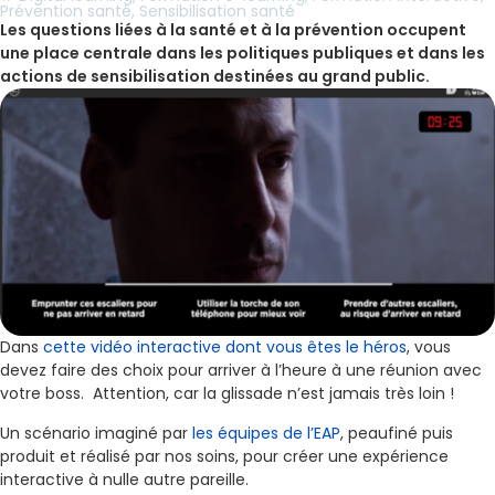
Prévention santé
,
Sensibilisation santé
Les questions liées à la santé et à la prévention occupent
une place centrale dans les politiques publiques et dans les
actions de sensibilisation destinées au grand public.
Dans
cette vidéo interactive dont vous êtes le héros
, vous
devez faire des choix pour arriver à l’heure à une réunion avec
votre boss. Attention, car la glissade n’est jamais très loin !
Un scénario imaginé par
les équipes de l’EAP
, peaufiné puis
produit et réalisé par nos soins, pour créer une expérience
interactive à nulle autre pareille.