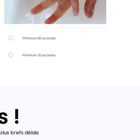
 !
lus brefs délais