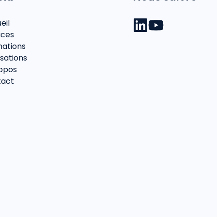
eil
ices
ations
isations
opos
tact