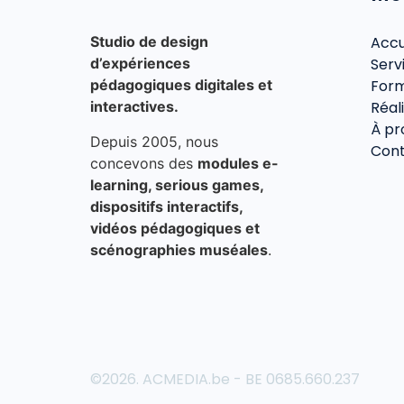
Studio de design
Accu
d’expériences
Serv
pédagogiques digitales et
Form
interactives.
Réal
À pr
Depuis 2005, nous
Con
concevons des
modules e-
learning, serious games,
dispositifs interactifs,
vidéos pédagogiques et
scénographies muséales
.
©2026.
ACMEDIA.be - BE 0685.660.237