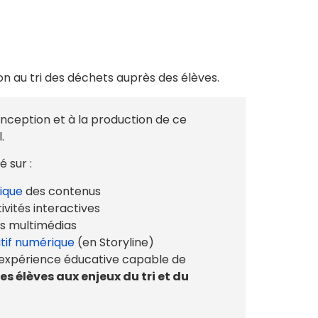
ion au tri des déchets auprès des élèves.
nception et à la production de ce
.
 sur :
ique
des contenus
ivités interactives
ts multimédias
itif numérique
(en Storyline)
e expérience éducative capable de
es élèves aux enjeux du tri et du