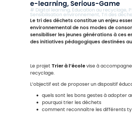
e-learning
,
Serious-Game
#
Digital learning
,
Éducation au recyclage
,
P
Sensibilisation environnement
,
Tri des déch
Le tri des déchets constitue un enjeu essen
environnemental de nos modes de consom
sensibiliser les jeunes générations à ces 
des initiatives pédagogiques destinées au
Le projet
Trier à l’école
vise à accompagner 
recyclage.
L’objectif est de proposer un dispositif éd
quels sont les bons gestes à adopter au
pourquoi trier les déchets
comment reconnaître les différents t