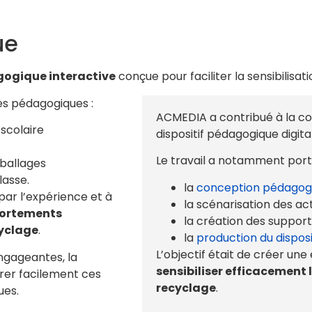
ue
ogique interactive
conçue pour faciliter la sensibilisat
s pédagogiques :
ACMEDIA a contribué à la co
 scolaire
dispositif pédagogique digital
Le travail a notamment porté
mballages
lasse.
la
conception pédagog
 par l’expérience et à
la scénarisation des act
ortements
la création des suppor
cyclage
.
la
production du dispos
L’objectif était de créer un
ngageantes, la
sensibiliser efficacement l
rer facilement ces
recyclage
.
ues.