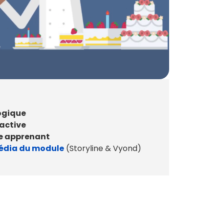
ogique
ractive
ce apprenant
édia du module
(Storyline & Vyond)