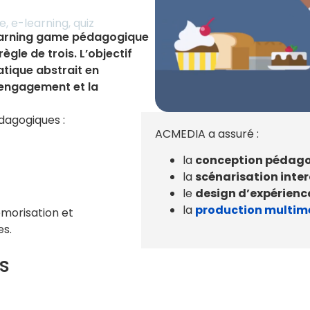
le
,
e-learning
,
quiz
learning game pédagogique
ègle de trois. L’objectif
tique abstrait en
l’engagement et la
dagogiques :
ACMEDIA a assuré :
la
conception pédag
la
scénarisation inte
le
design d’expérien
la
production multim
morisation et
es.
s