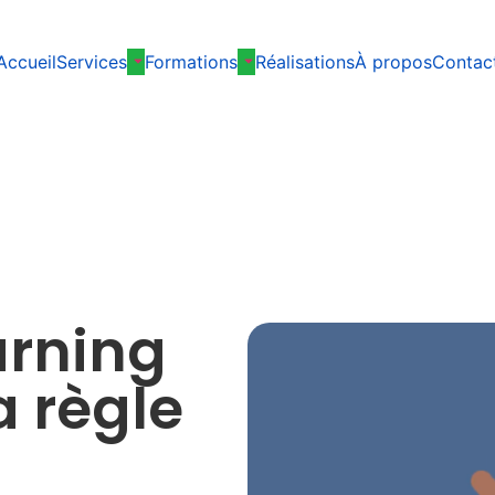
Accueil
Services
Formations
Réalisations
À propos
Contac
arning
a règle