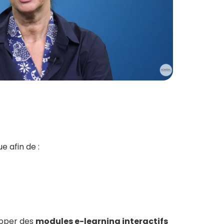
e afin de :
opper des
modules e-learning interactifs