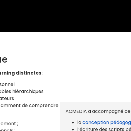
ue
arning distinctes
:
rsonnel
ables hiérarchiques
ateurs
otamment de comprendre
ACMEDIA a accompagné ce pr
la
conception pédagog
pement ;
l’écriture des scripts 
nnels ;