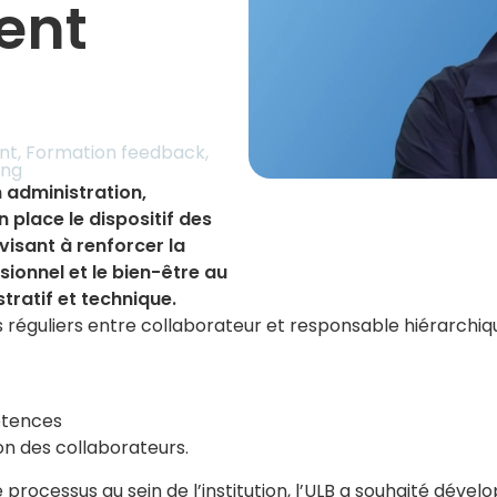
ent
nt
,
Formation feedback
,
ing
 administration,
n place le dispositif des
isant à renforcer la
onnel et le bien-être au
ratif et technique.
 réguliers entre collaborateur et responsable hiérarchiqu
étences
on des collaborateurs.
rocessus au sein de l’institution, l’ULB a souhaité dével