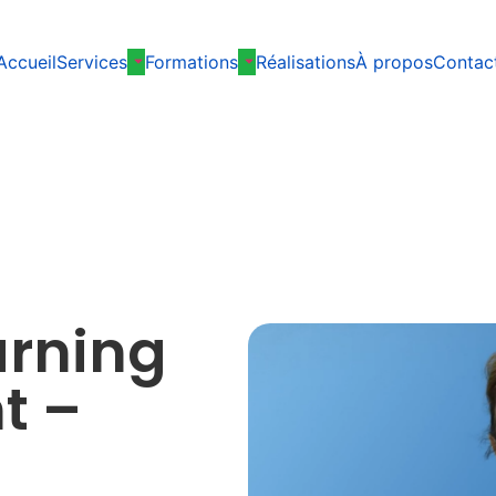
Accueil
Services
Formations
Réalisations
À propos
Contac
arning
t –