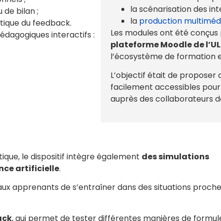
la scénarisation des in
 de bilan ;
la
production multiméd
tique du feedback.
Les modules ont été conçus
dagogiques interactifs :
plateforme Moodle de l’U
l’écosystème de formation e
L’objectif était de proposer
facilement accessibles pour 
auprès des collaborateurs de 
tique, le dispositif intègre également
des simulations
ce artificielle
.
x apprenants de s’entraîner dans des situations proche
ack
, qui permet de tester différentes manières de formul