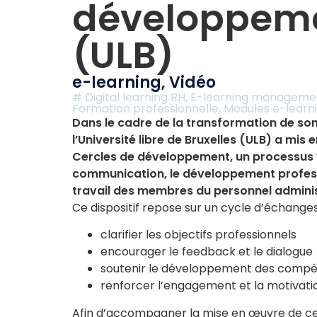
développem
(ULB)
e-learning
,
Vidéo
#
Digital learning RH
,
E-learning manageme
Formation professionnelle
,
Modules e-learn
Dans le cadre de la transformation de son
l’Université libre de Bruxelles (ULB) a mis e
Cercles de développement, un processus v
communication, le développement professi
travail des membres du personnel administ
Ce dispositif repose sur un cycle d’échanges
clarifier les objectifs professionnels
encourager le feedback et le dialogue
soutenir le développement des comp
renforcer l’engagement et la motivati
Afin d’accompagner la mise en œuvre de ce p