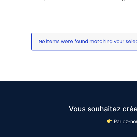
No items were found matching your selec
Vous souhaitez crée
Parlez-nou