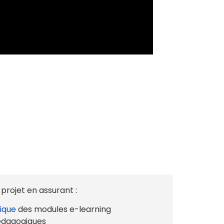
ojet en assurant :
ique
des modules e-learning
pédagogiques